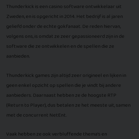
Thunderkick is een casino software ontwikkelaar uit
Zweden, en is opgericht in 2014. Het bedrijf is al jaren
geliefd onder de echte gokfanaat. De reden hiervan,
volgens ons, is omdat ze zeer gepassioneerd zijn in de
software die ze ontwikkelen en de spellen die ze
aanbieden.
Thunderkick games zijn altijd zeer origineel en lijken in
geen enkel opzicht op spellen die je vindt bij andere
aanbieders. Daarnaast hebben ze de hoogste RTP
(Return to Player), dus betalen ze het meeste uit, samen
met de concurrent NetEnt.
Vaak hebben ze ook verbluffende thema’s en