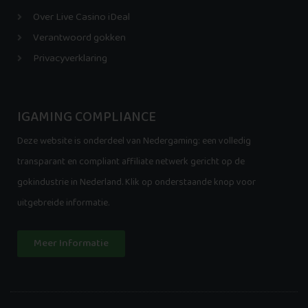
Over Live Casino iDeal
Verantwoord gokken
Privacyverklaring
IGAMING COMPLIANCE
Deze website is onderdeel van Nedergaming: een volledig
transparant en compliant affiliate netwerk gericht op de
gokindustrie in Nederland. Klik op onderstaande knop voor
uitgebreide informatie.
Meer Informatie