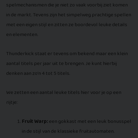
spelmechanismen die je niet zo vaak voorbij ziet komen
in de markt. Tevens zijn het simpelweg prachtige spellen
met een eigen stijl en zitten ze boordevol leuke details
en elementen.
Thunderkick staat er tevens om bekend maar een klein
aantal titels per jaar uit te brengen. Je kunt hierbij
denken aan zo’n 4 tot 5 titels.
We zetten een aantal leuke titels hier voor je op een
rijtje:
Fruit Warp:
een gokkast met een leuk bonusspel
in de stijl van de klassieke fruitautomaten.