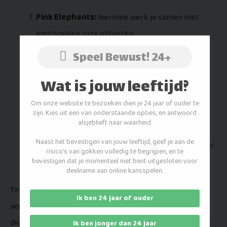
Pink Elephants:
hiermee werk je samen met
knotsgekke roze olifanten.
Speel Bewust! 24+
Not Enough Kittens:
ook dit is weer een gekke
variant voor de echte liefhebber.
Wat is jouw leeftijd?
Riders of the Storm:
een slot met een leuk
Om onze website te bezoeken dien je 24 jaar of ouder te
zijn. Kies uit een van onderstaande opties, en antwoord
thema en flink wat features.
alsjeblieft naar waarheid.
Naast het bevestigen van jouw leeftijd, geef je aan de
Magicious:
dit is een spel waarmee een tovenaar
risico's van gokken volledig te begrijpen, en te
met een stokje voor leuke prijzen zorgt.
bevestigen dat je momenteel niet bent uitgesloten voor
deelname aan online kansspelen.
Thunderkick heeft een hoge RTP, waardoor je relatief
Ik ben 24 jaar of ouder
veel kunt verdienen op de lange termijn met de games
die zij aanbieden. Ook heeft het hoge mogelijkheden tot
Ik ben jonger dan 24 jaar