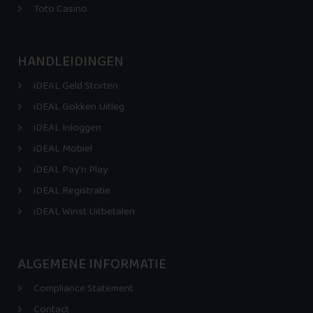
Toto Casino
HANDLEIDINGEN
iDEAL Geld Storten
iDEAL Gokken Uitleg
iDEAL Inloggen
iDEAL Mobiel
iDEAL Pay'n Play
iDEAL Registratie
iDEAL Winst Uitbetalen
ALGEMENE INFORMATIE
Compliance Statement
Contact