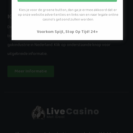
Kies je voor de groene button, dan ga je ermee akkoord dat er
op onze website advertenties en links van en naar legale online
IGAMING COMPLIANCE
casino's getoond zullen worden.
Deze website is onderdeel van Nedergaming: een volledig
Voorkom Spijt, Stop Op Tijd! 24+
transparant en compliant affiliate netwerk gericht op de
gokindustrie in Nederland. Klik op onderstaande knop voor
uitgebreide informatie.
Meer Informatie