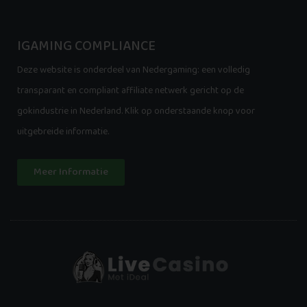
IGAMING COMPLIANCE
Deze website is onderdeel van Nedergaming: een volledig
transparant en compliant affiliate netwerk gericht op de
gokindustrie in Nederland. Klik op onderstaande knop voor
uitgebreide informatie.
Meer Informatie