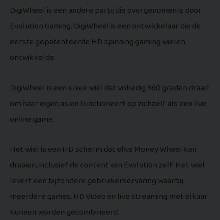
DigiWheel is een andere partij die overgenomen is door
Evolution Gaming. DigiWheel is een ontwikkelaar die de
eerste gepatenteerde HD spinning gaming wielen
ontwikkelde.
DigiWheel is een uniek wiel dat volledig 360 graden draait
om haar eigen as en functioneert op zichzelf als een live
online game.
Het wiel is een HD scherm dat elke Money Wheel kan
draaien, inclusief de content van Evolution zelf. Het wiel
levert een bijzondere gebruikerservaring waarbij
meerdere games, HD Video en live streaming met elkaar
kunnen worden gecombineerd.