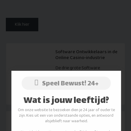
Klik hier
Software Ontwikkelaars in de
Online Casino-industrie
De drie grote Software
Ontwikkelaars We spreken in dit
Speel Bewust! 24+
artikel over de drie grote…
Lees verder
Wat is jouw leeftijd?
Om onze website te bezoeken dien je 24 jaar of ouder te
zijn. Kies uit een van onderstaande opties, en antwoord
7 Manieren om je winkansen te
alsjeblieft naar waarheid.
vergroten