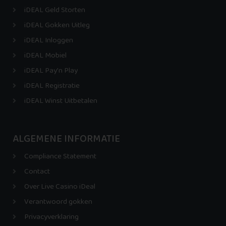
iDEAL Geld Storten
iDEAL Gokken Uitleg
iDEAL Inloggen
iDEAL Mobiel
iDEAL Pay'n Play
iDEAL Registratie
iDEAL Winst Uitbetalen
ALGEMENE INFORMATIE
Compliance Statement
Contact
Over Live Casino iDeal
Verantwoord gokken
Privacyverklaring