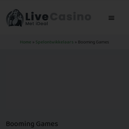
Home
»
Spelontwikkelaars
»
Booming Games
Booming Games