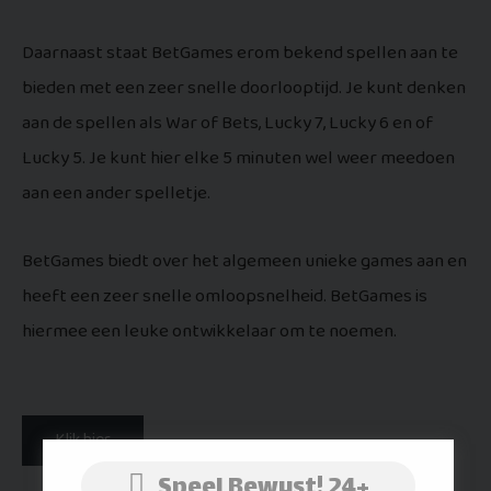
Daarnaast staat BetGames erom bekend spellen aan te
bieden met een zeer snelle doorlooptijd. Je kunt denken
aan de spellen als War of Bets, Lucky 7, Lucky 6 en of
Lucky 5. Je kunt hier elke 5 minuten wel weer meedoen
aan een ander spelletje.
BetGames biedt over het algemeen unieke games aan en
heeft een zeer snelle omloopsnelheid. BetGames is
hiermee een leuke ontwikkelaar om te noemen.
Klik hier
Speel Bewust! 24+