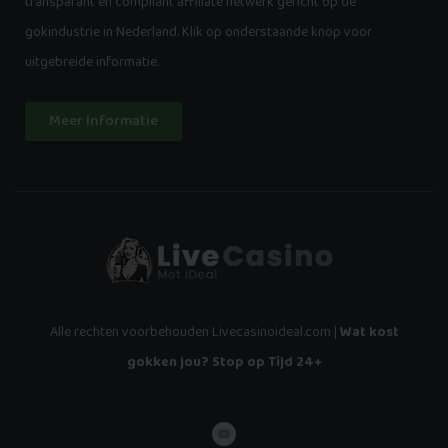
transparant en compliant affiliate netwerk gericht op de
gokindustrie in Nederland. Klik op onderstaande knop voor
uitgebreide informatie.
Meer Informatie
Alle rechten voorbehouden Livecasinoideal.com |
Wat kost
gokken jou? Stop op Tijd 24+