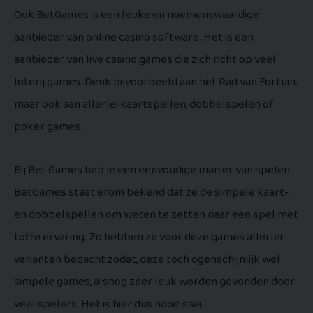
Ook BetGames is een leuke en noemenswaardige
aanbieder van online casino software. Het is een
aanbieder van live casino games die zich richt op veel
loterij games. Denk bijvoorbeeld aan het Rad van Fortuin,
maar ook aan allerlei kaartspellen, dobbelspelen of
poker games.
Bij Bet Games heb je een eenvoudige manier van spelen.
BetGames staat erom bekend dat ze de simpele kaart-
en dobbelspellen om weten te zetten naar een spel met
toffe ervaring. Zo hebben ze voor deze games allerlei
varianten bedacht zodat, deze toch ogenschijnlijk wel
simpele games, alsnog zeer leuk worden gevonden door
veel spelers. Het is hier dus nooit saai.