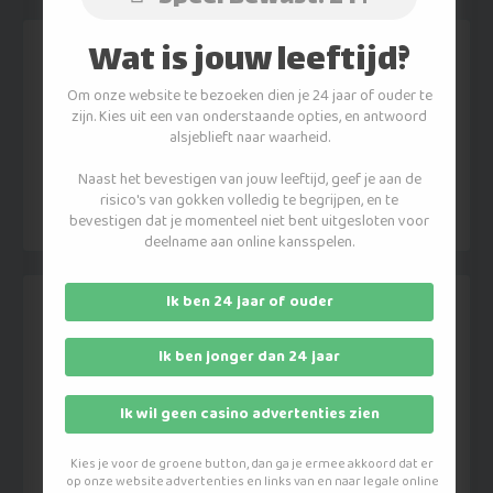
Wat is jouw leeftijd?
Software Ontwikkelaars in de
Online Casino-industrie
Om onze website te bezoeken dien je 24 jaar of ouder te
De drie grote Software
zijn. Kies uit een van onderstaande opties, en antwoord
alsjeblieft naar waarheid.
Ontwikkelaars We spreken in dit
artikel over de drie grote…
Naast het bevestigen van jouw leeftijd, geef je aan de
risico's van gokken volledig te begrijpen, en te
Lees verder
bevestigen dat je momenteel niet bent uitgesloten voor
deelname aan online kansspelen.
Ik ben 24 jaar of ouder
7 Manieren om je winkansen te
vergroten
Ik ben jonger dan 24 jaar
We gaan het nu hebben over het
vergroten van je winkansen
Ik wil geen casino advertenties zien
binnen (online) casino games….
Kies je voor de groene button, dan ga je ermee akkoord dat er
Lees verder
op onze website advertenties en links van en naar legale online