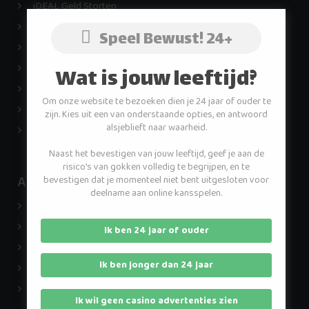
iDEAL Geld Storten
iDEAL Gokken Uitleg
Speel Bewust! 24+
iDEAL Inloggen
iDEAL Mobiel
Wat is jouw leeftijd?
iDEAL Pay'n Play
Om onze website te bezoeken dien je 24 jaar of ouder te
iDEAL Registratie
zijn. Kies uit een van onderstaande opties, en antwoord
alsjeblieft naar waarheid.
iDEAL Winst Uitbetalen
Naast het bevestigen van jouw leeftijd, geef je aan de
risico's van gokken volledig te begrijpen, en te
ALGEMENE INFORMATIE
bevestigen dat je momenteel niet bent uitgesloten voor
deelname aan online kansspelen.
Compliance Statement
Contact
Ik ben 24 jaar of ouder
Over Live Casino iDeal
Ik ben jonger dan 24 jaar
Verantwoord gokken
Privacyverklaring
Ik wil geen casino advertenties zien