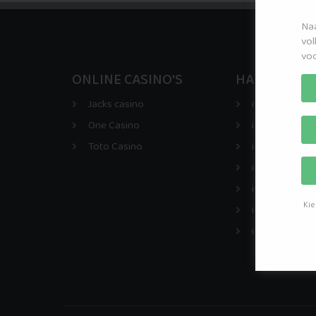
Naa
vol
voo
ONLINE CASINO'S
HANDLEIDI
Jacks casino
iDEAL Geld St
One Casino
iDEAL Gokken 
Toto Casino
iDEAL Inlogge
iDEAL Mobiel
iDEAL Pay'n P
Kie
iDEAL Registra
iDEAL Winst U