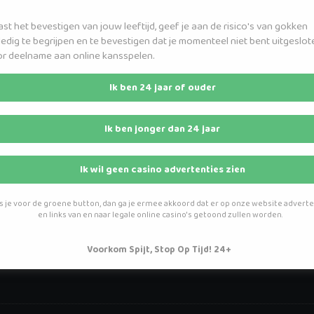
st het bevestigen van jouw leeftijd, geef je aan de risico's van gokken
ledig te begrijpen en te bevestigen dat je momenteel niet bent uitgeslot
r deelname aan online kansspelen.
NGEN
ALGEMENE
IGAMING 
Ik ben 24 jaar of ouder
INFORMATIE
orten
Deze website is
Compliance Statement
Uitleg
compliant affili
Ik ben jonger dan 24 jaar
Contact
n
onderstaande kn
Over Live Casino iDeal
Ik wil geen casino advertenties zien
Verantwoord gokken
Meer Infor
lay
Privacyverklaring
s je voor de groene button, dan ga je ermee akkoord dat er op onze website advert
tie
en links van en naar legale online casino's getoond zullen worden.
itbetalen
Voorkom Spijt, Stop Op Tijd! 24+