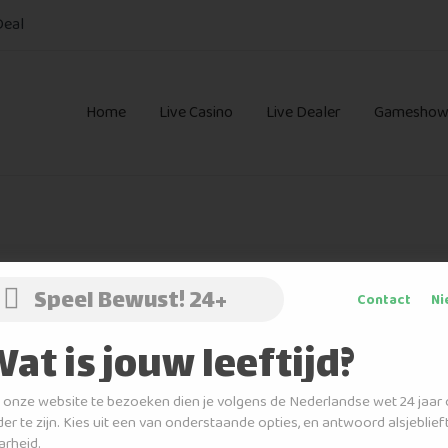
Deal
Home
Live Casino
Live Dealer
Gameshow
Speel Bewust! 24+
Contact
Ni
at is jouw leeftijd?
onze website te bezoeken dien je volgens de Nederlandse wet 24 jaar 
er te zijn. Kies uit een van onderstaande opties, en antwoord alsjeblief
rheid.