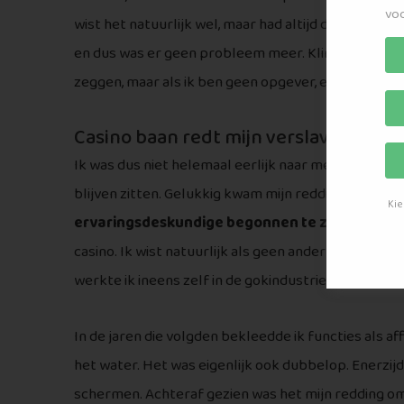
voo
wist het natuurlijk wel, maar had altijd de neiging
en dus was er geen probleem meer. Klinkt misschien 
zeggen, maar als ik ben geen opgever, en als ik iets
Casino baan redt mijn verslaving
Ik was dus niet helemaal eerlijk naar mezelf, maar w
blijven zitten. Gelukkig kwam mijn redding op het j
Kie
ervaringsdeskundige begonnen te zien
. Vanuit
casino. Ik wist natuurlijk als geen ander waar gokke
werkte ik ineens zelf in de gokindustrie.
In de jaren die volgden bekleedde ik functies als a
het water. Het was eigenlijk ook dubbelop. Enerzijds
schermen. Achteraf gezien was het mijn redding om 