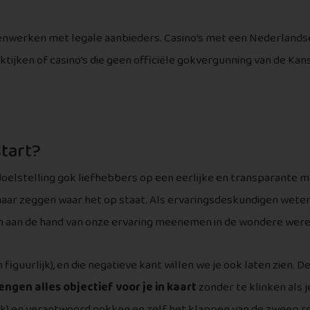
menwerken met legale aanbieders. Casino’s met een Nederlandse
ktijken of casino’s die geen officiële gokvergunning van de Kan
tart?
oelstelling gok liefhebbers op een eerlijke en transparante m
 maar zeggen waar het op staat. Als ervaringsdeskundigen weten
rom aan de hand van onze ervaring meenemen in de wondere wereld
figuurlijk), en die negatieve kant willen we je ook laten zien. D
ngen alles objectief voor je in kaart
zonder te klinken als
ijk) en verantwoord gokken en zelf het klappen van de zweep