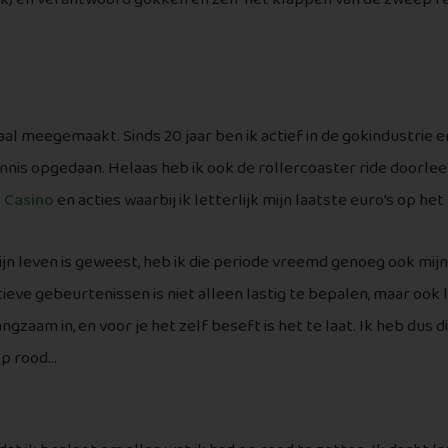
l meegemaakt. Sinds 20 jaar ben ik actief in de gokindustrie en
nnis opgedaan. Helaas heb ik ook de rollercoaster ride doorlee
 Casino
en acties waarbij ik letterlijk mijn laatste euro’s op het
mijn leven is geweest, heb ik die periode vreemd genoeg ook mi
atieve gebeurtenissen is niet alleen lastig te bepalen, maar oo
langzaam in, en voor je het zelf beseft is het te laat. Ik heb du
op rood…