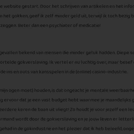
 website gestart. Door het schrijven van artikelen en het info
het gokken, geef ik zelf minder geld uit, terwijl ik toch bezig 
zeggen. Beter dan een psychiater of medicatie!
eel gevallen bekend van mensen die minder geluk hadden. Diepe
telde gokverslaving. Ik vertel er nu luchtig over, maar besef 
e ins en outs van kansspelen in de (online) casino-industrie.
 mijn ogen moet) houden, is dat ongeacht je mentale weerbaarhe
org ervoor dat je een vast budget hebt waarmee je maandelijks 
erdere keren de baan uit vliegt! Zo houdt je voor jezelf een le
rmand wordt door de gokverslaving en je jouw leven er letterlijk
heb gehad in de gokindustrie en het plezier dat ik heb beleefd, o