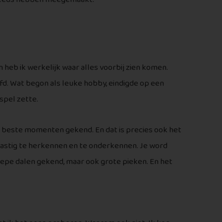
 heb ik werkelijk waar alles voorbij zien komen.
fd. Wat begon als leuke hobby, eindigde op een
 spel zette.
jn beste momenten gekend. En dat is precies ook het
k lastig te herkennen en te onderkennen. Je word
s diepe dalen gekend, maar ook grote pieken. En het