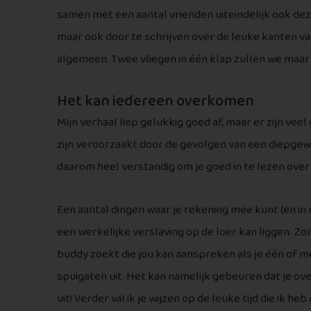
samen met een aantal vrienden uiteindelijk ook deze
maar ook door te schrijven over de leuke kanten van 
algemeen. Twee vliegen in één klap zullen we maar 
Het kan iedereen overkomen
Mijn verhaal liep gelukkig goed af, maar er zijn v
zijn veroorzaakt door de gevolgen van een diepgewor
daarom heel verstandig om je goed in te lezen over d
Een aantal dingen waar je rekening mee kunt (en in
een werkelijke verslaving op de loer kan liggen. Z
buddy zoekt die jou kan aanspreken als je één of me
spuigaten uit. Het kan namelijk gebeuren dat je ove
uit! Verder wil ik je wijzen op de leuke tijd die ik 