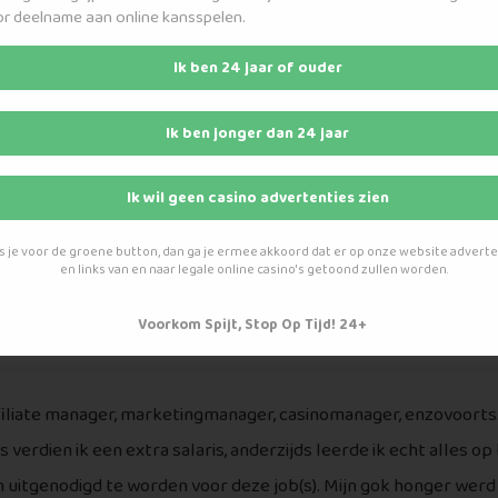
r deelname aan online kansspelen.
 om vooral de leuke zaken te herinneren en de mindere ervaring 
te simpel, maar dat werkte wel degelijk. Ik heb het op die man
Ik ben 24 jaar of ouder
 doe, dan doe ik het goed
Ik ben jonger dan 24 jaar
Ik wil geen casino advertenties zien
ilde dat niet toegeven, of in ieder geval probeerde ik de zaken 
uiste moment. Ik had na al die jaren blijkbaar zoveel ervaring 
s je voor de groene button, dan ga je ermee akkoord dat er op onze website advert
en links van en naar legale online casino's getoond zullen worden.
 het niets kreeg ik ineens een baan aangeboden waarin mij wer
rs naar op zoek zijn, en wat dat betreft was die functie op mijn
Voorkom Spijt, Stop Op Tijd! 24+
ffiliate manager, marketingmanager, casinomanager, enzovoorts. 
 verdien ik een extra salaris, anderzijds leerde ik echt alles o
uitgenodigd te worden voor deze job(s). Mijn gok honger werd 