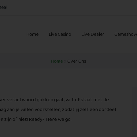
Deal
Home
Live Casino
Live Dealer
Gameshow
Home
»
Over Ons
over verantwoord gokken gaat, valt of staat met de
 aan je willen voorstellen, zodat jij zelf een oordeel
n zijn of niet! Ready? Here we go!