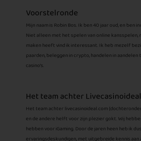
Voorstelronde
Mijn naam is Robin Bos. Ik ben 40 jaar oud, en ben in
Niet alleen met het spelen van online kansspelen, 
maken heeft vind ik interessant. Ik heb mezelf be
paarden, beleggen in crypto, handelen in aandelen 
casino’s.
Het team achter Livecasinoidea
Het team achter livecasinoideal.com (dochterond
en de andere helft voor zijn plezier gokt. Wij hebb
hebben voor iGaming. Door de jaren heen heb ik du
ervaringsdeskundigen, met uitgebreide kennis aan 